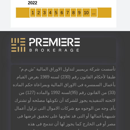
2022
1
2
3
4
5
6
7
8
9
10
...
تأسست شركة بريميير لتداول الاوراق المالية "ش.م.م"
طبقا لأحكام القانون رقم (230) لسنه 1989 بغرض القيام
بأعمال السمسره فى الاوراق المالية وبمراعاة حكم الماده
(33) من القانون رقم (95)لسنه 1992 والماده (127) من
لائحته التنفيذيه يجوز للشركة أن تكونلها مصلحه أو تشترك
بأى وجه من الوجوه مع شركات الاموال التى تزاول أعمال
شبيهةبأعمالها أو التى قد تعاونها على تحقيق غرضها فى
مصر أو فى الخارج كما يجوز لها أن تندمج فى هذه