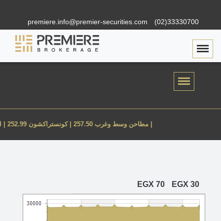
premiere.info@premier-securities.com
(02)33330700
Togg
عبور لاند 10.09 |
مطاحن وسط وغرب 257.50 |
كونستراكشون 252.99 |
اسكن