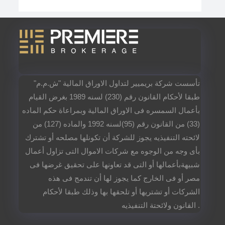
تأسست شركة بريميير لتداول الاوراق المالية "ش.م.م"
طبقا لأحكام القانون رقم (230) لسنه 1989 بغرض القيام
بأعمال السمسره فى الاوراق المالية وبمراعاة حكم الماده
(33) من القانون رقم (95)لسنه 1992 والماده (127) من
لائحته التنفيذيه يجوز للشركة أن تكونلها مصلحه أو تشترك
بأى وجه من الوجوه مع شركات الاموال التى تزاول أعمال
شبيهةبأعمالها أو التى قد تعاونها على تحقيق غرضها فى
مصر أو فى الخارج كما يجوز لها أن تندمج فى هذه
الشركات أو تشتريها أو تلحقها بها وذلك طبقا لأحكام
القانون ولائحتة التنفيذيه .