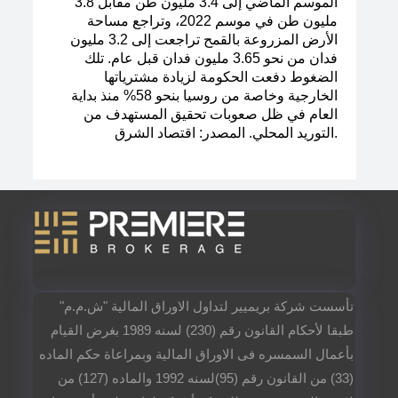
الموسم الماضي إلى 3.4 مليون طن مقابل 3.8
مليون طن في موسم 2022، وتراجع مساحة
الأرض المزروعة بالقمح تراجعت إلى 3.2 مليون
فدان من نحو 3.65 مليون فدان قبل عام. تلك
الضغوط دفعت الحكومة لزيادة مشترياتها
الخارجية وخاصة من روسيا بنحو 58% منذ بداية
العام في ظل صعوبات تحقيق المستهدف من
التوريد المحلي. المصدر: اقتصاد الشرق.
تأسست شركة بريميير لتداول الاوراق المالية "ش.م.م"
طبقا لأحكام القانون رقم (230) لسنه 1989 بغرض القيام
بأعمال السمسره فى الاوراق المالية وبمراعاة حكم الماده
(33) من القانون رقم (95)لسنه 1992 والماده (127) من