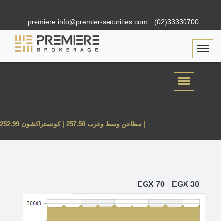
premiere.info@premier-securities.com
(02)33330700
Togg
عبور لاند 10.09 |
مطاحن وسط وغرب 257.50 |
كونستراكشون 252.99 |